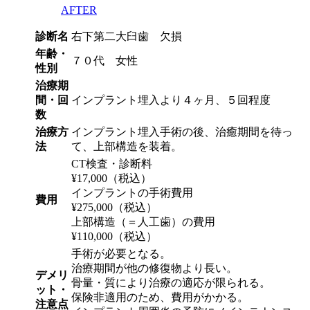
AFTER
診断名
右下第二大臼歯 欠損
年齢・
７０代 女性
性別
治療期
間・回
インプラント埋入より４ヶ月、５回程度
数
治療方
インプラント埋入手術の後、治癒期間を待っ
法
て、上部構造を装着。
CT検査・診断料
¥17,000（税込）
インプラントの手術費用
費用
¥275,000（税込）
上部構造（＝人工歯）の費用
¥110,000（税込）
手術が必要となる。
治療期間が他の修復物より長い。
デメリ
骨量・質により治療の適応が限られる。
ット・
保険非適用のため、費用がかかる。
注意点