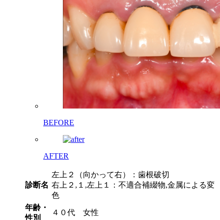
BEFORE
AFTER
左上２（向かって右）：歯根破切
診断名
右上２,１,左上１：不適合補綴物,金属による変
色
年齢・
４０代 女性
性別