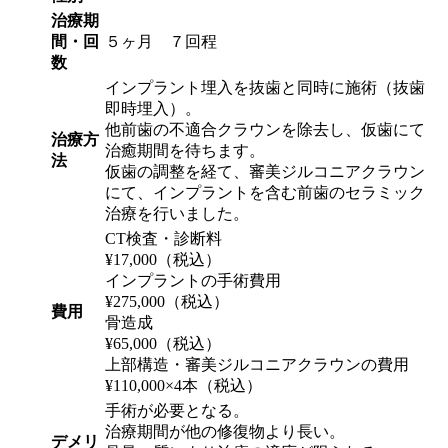
治療期
間・回
５ヶ月 ７回程
数
インプラント埋入を抜歯と同時に施術（抜歯
即時埋入）。
他前歯の不適合クラウンを除去し、仮歯にて
治療方
治癒期間を待ちます。
法
仮歯の調整を経て、審美ジルコニアクラウン
にて、インプラントを含む前歯のセラミック
治療を行いました。
CT検査・診断料
¥17,000（税込）
インプラントの手術費用
¥275,000（税込）
費用
骨造成
¥65,000（税込）
上部構造・審美ジルコニアクラウンの費用
¥110,000×4本（税込）
手術が必要となる。
治療期間が他の修復物より長い。
デメリ